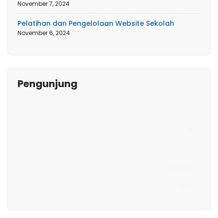
November 7, 2024
Pelatihan dan Pengelolaan Website Sekolah
November 6, 2024
Pengunjung
Users online
0
Visitors today
98
Page views today
367
Total visitors
356,457
Total page views
1,547