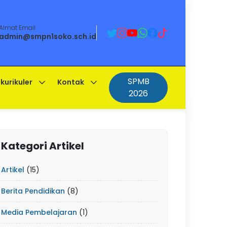
Almat Email
admin@smpn1soko.sch.id
SPMB
kurikuler
Kontak
2026
Kategori Artikel
Artikel
(15)
Berita Pendidikan
(8)
Media Pembelajaran
(1)