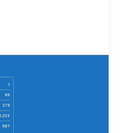
1
65
279
6,222
587