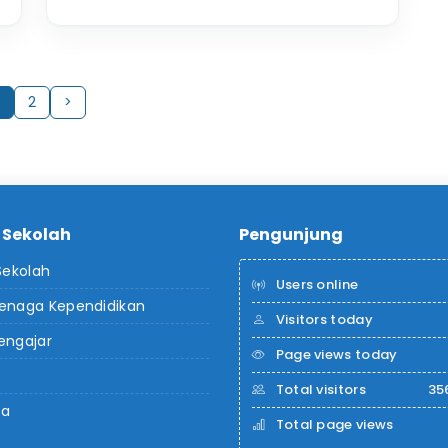
2
>
l Sekolah
Pengunjung
 Sekolah
Users online
Tenaga Kependidikan
Visitors today
engajar
Page views today
Total visitors
35
da
Total page views