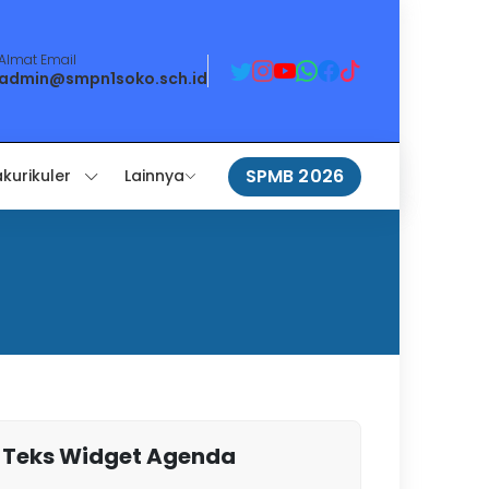
Almat Email
admin@smpn1soko.sch.id
SPMB 2026
akurikuler
Lainnya
Teks Widget Agenda