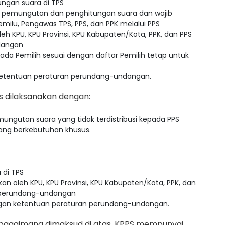
ngan suara di TPS
il pemungutan dan penghitungan suara dan wajib
ilu, Pengawas TPS, PPS, dan PPK melalui PPS
eh KPU, KPU Provinsi, KPU Kabupaten/Kota, PPK, dan PPS
dangan
a Pemilih sesuai dengan daftar Pemilih tetap untuk
 ketentuan peraturan perundang-undangan.
s dilaksanakan dengan:
gutan suara yang tidak terdistribusi kepada PPS
ang berkebutuhan khusus.
di TPS
n oleh KPU, KPU Provinsi, KPU Kabupaten/Kota, PPK, dan
n perundang-undangan
gan ketentuan peraturan perundang-undangan.
agaimana dimaksud di atas, KPPS mempunyai