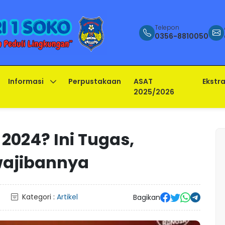
Telepon
0356-8810050
Informasi
Perpustakaan
ASAT
Ekstra
2025/2026
 2024? Ini Tugas,
ajibannya
Kategori :
Artikel
Bagikan