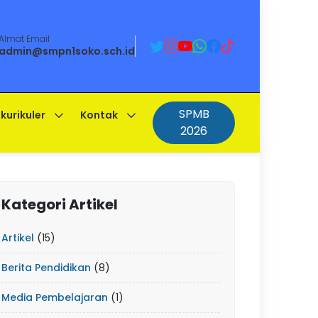
Almat Email
admin@smpn1soko.sch.id
SPMB
kurikuler
Kontak
2026
Kategori Artikel
Artikel
(15)
Berita Pendidikan
(8)
Media Pembelajaran
(1)