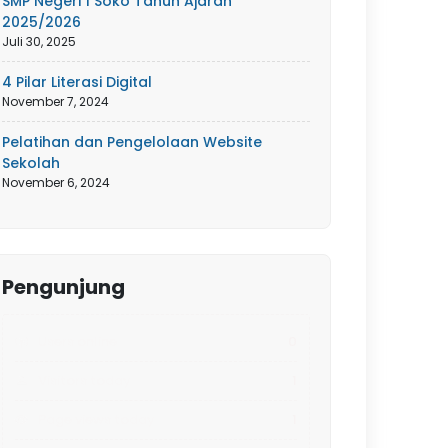
SMP Negeri 1 Soko Tahun Ajaran
2025/2026
Juli 30, 2025
4 Pilar Literasi Digital
November 7, 2024
Pelatihan dan Pengelolaan Website
Sekolah
November 6, 2024
Pengunjung
Users online
0
Visitors today
1
Page views today
1