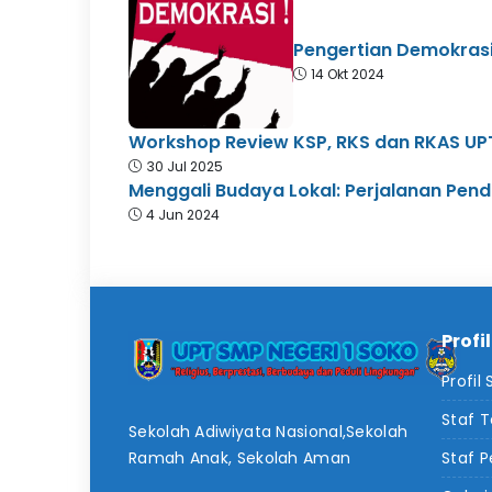
Pengertian Demokrasi:
14 Okt 2024
Workshop Review KSP, RKS dan RKAS UPT
30 Jul 2025
Menggali Budaya Lokal: Perjalanan Pendi
4 Jun 2024
Profi
Profil
Staf 
Sekolah Adiwiyata Nasional,Sekolah
Ramah Anak, Sekolah Aman
Staf P