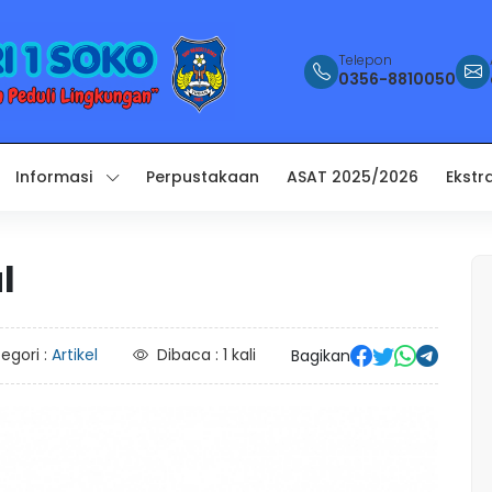
Telepon
0356-8810050
Informasi
Perpustakaan
ASAT 2025/2026
Ekstr
l
egori :
Artikel
Dibaca : 1 kali
Bagikan