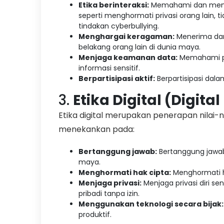
Etika berinteraksi:
Memahami dan menera
seperti menghormati privasi orang lain,
tindakan cyberbullying.
Menghargai keragaman:
Menerima dan
belakang orang lain di dunia maya.
Menjaga keamanan data:
Memahami pe
informasi sensitif.
Berpartisipasi aktif:
Berpartisipasi dalam
3.
Etika Digital (Digital
Etika digital merupakan penerapan nilai-ni
menekankan pada:
Bertanggung jawab:
Bertanggung jawab
maya.
Menghormati hak cipta:
Menghormati ha
Menjaga privasi:
Menjaga privasi diri se
pribadi tanpa izin.
Menggunakan teknologi secara bijak:
produktif.