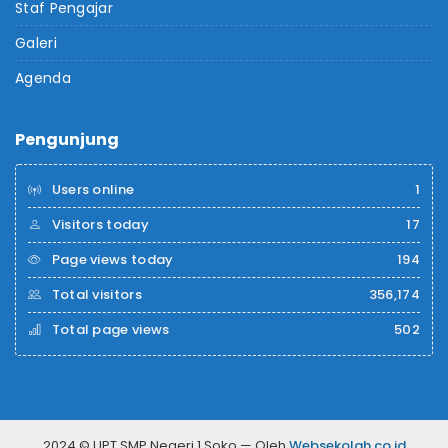
Staf Pengajar
Galeri
Agenda
Pengunjung
Users online
1
Visitors today
17
Page views today
194
Total visitors
356,174
Total page views
502
2024 © UPT SMP Negeri 1 Soko — Oleh
Websekolah.co.id