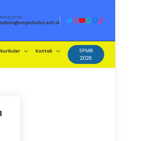
Almat Email
admin@smpn1soko.sch.id
SPMB
kurikuler
Kontak
2026
1