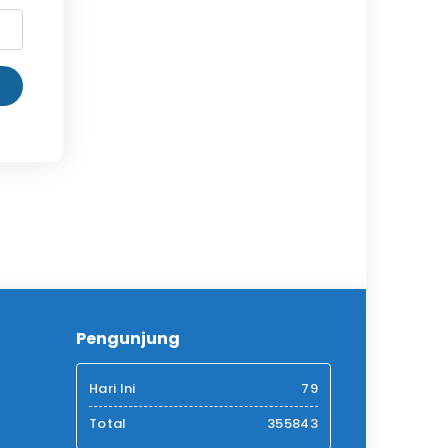
Pengunjung
Hari Ini
79
Total
355843